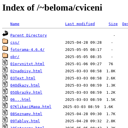
Index of /~beloma/cviceni
Name
Last modified
Size
De
Parent Directory
css/
fotorama-4.6.4/
obr/
01prvnitxt.html
02nadpisy.html
03Text.html
04Odkazy.html
05Obrazky.html
06...html
07KlikacíMapa.html
08Seznamy.html
09Tabluy.html